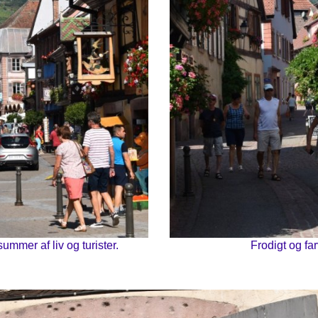
mmer af liv og turister.
Frodigt og far