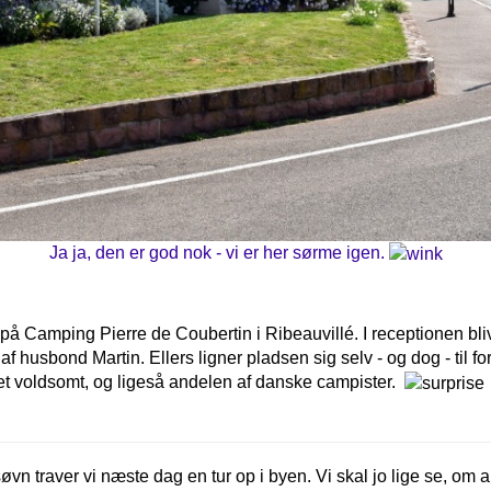
Ja ja, den er god nok - vi er her sørme igen.
på Camping Pierre de Coubertin i Ribeauvillé. I receptionen bl
 husbond Martin. Ellers ligner pladsen sig selv - og dog - til for
t voldsomt, og ligeså andelen af danske campister.
 søvn traver vi næste dag en tur op i byen. Vi skal jo lige se, om