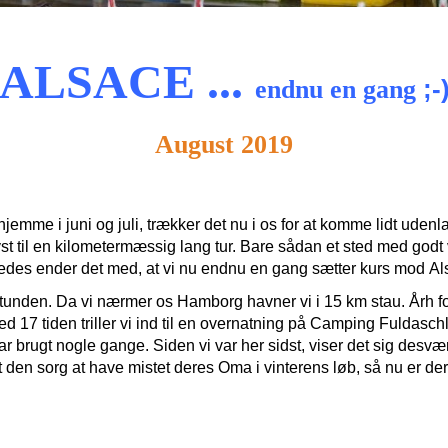
ALSACE
...
;-
endnu en gang
August 2019
jemme i juni og juli, trækker det nu i os for at komme lidt udenl
 lyst til en kilometermæssig lang tur. Bare sådan et sted med godt
edes ender det med, at vi nu endnu en gang sætter kurs mod A
unden. Da vi nærmer os Hamborg havner vi i 15 km stau. Årh for
ved 17 tiden triller vi ind til en overnatning på Camping Fuldas
 brugt nogle gange. Siden vi var her sidst, viser det sig desværr
 den sorg at have mistet deres Oma i vinterens løb, så nu er der i