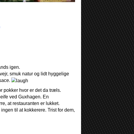
)
ands igen.
 vejr, smuk natur og lidt hyggelige
lsace.
 pokker hvor er det da træls.
chleife ved Guxhagen. En
e, at restauranten er lukket.
ngen til at kokkerere. Trist for dem,