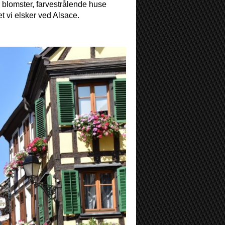
e blomster, farvestrålende huse
et vi elsker ved Alsace.