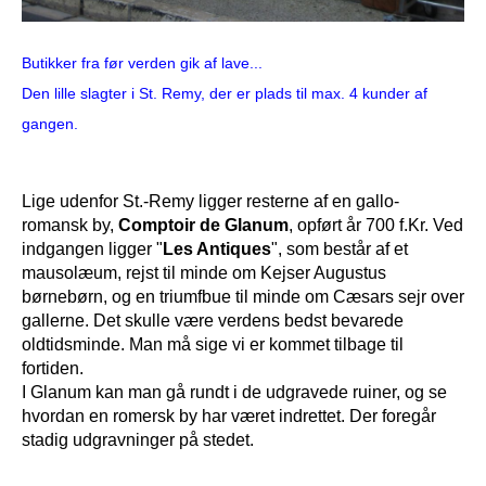
Butikker fra før verden gik af lave...
Den lille slagter i St. Remy, der er plads til max. 4 kunder af
gangen.
Lige udenfor St.-Remy ligger resterne af en gallo-
romansk by,
Comptoir de Glanum
, opført år 700 f.Kr. Ved
indgangen ligger "
Les Antiques
", som består af et
mausolæum, rejst til minde om Kejser Augustus
børnebørn, og en triumfbue til minde om Cæsars sejr over
gallerne. Det skulle være verdens bedst bevarede
oldtidsminde. Man må sige vi er kommet tilbage til
fortiden.
I Glanum kan man gå rundt i de udgravede ruiner, og se
hvordan en romersk by har været indrettet. Der foregår
stadig udgravninger på stedet.