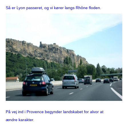
Så er Lyon passeret, og vi kører langs Rhône floden.
På vej ind i Provence begynder landskabet for alvor at
ændre karakter.