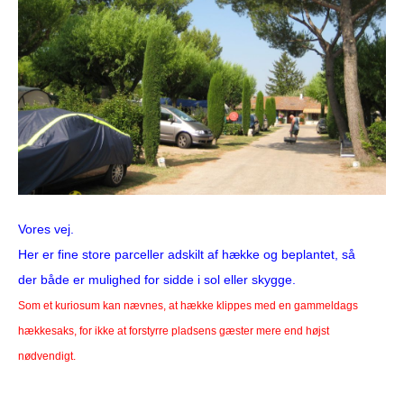
Vores vej.
Her er fine store parceller adskilt af hække og beplantet, så
der både er mulighed for sidde i sol eller skygge.
Som et kuriosum kan nævnes, at hække klippes med en gammeldags
hækkesaks, for ikke at forstyrre pladsens gæster mere end højst
nødvendigt.