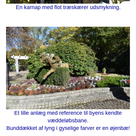
En karnap med flot træskærer udsmykning.
Et lille anlæg med reference til byens kendte
væddeløbsbane.
Bunddækket af lyng i gyselige farver er en øjenbæ!