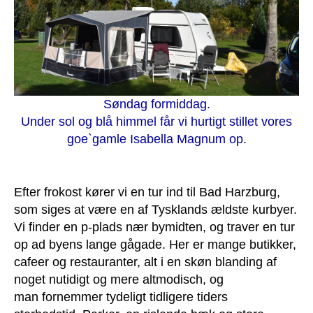
Søndag formiddag.
Under sol og blå himmel får vi hurtigt stillet vores
goe`gamle Isabella Magnum op.
Efter frokost kører vi en tur ind til Bad Harzburg,
som siges at være en af Tysklands ældste kurbyer.
Vi finder en p-plads nær bymidten, og traver en tur
op ad byens lange gågade. Her er mange butikker,
cafeer og restauranter, alt i en skøn blanding af
noget nutidigt og mere altmodisch, og
man fornemmer tydeligt tidligere tiders