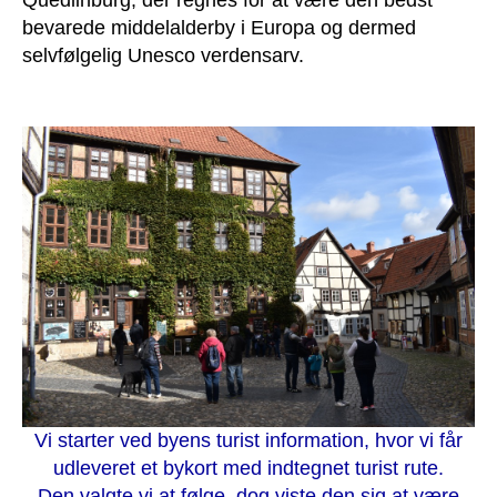
bevarede middelalderby i Europa og dermed
selvfølgelig Unesco verdensarv.
Vi starter ved byens turist information, hvor vi får
udleveret et bykort med indtegnet turist rute.
Den valgte vi at følge, dog viste den sig at være