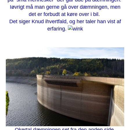
Iøvrigt må man gerne gå over dæmningen, men
det er forbudt at køre over i bil.
Det siger Knud ihvertfald, og her taler han vist af
erfaring.
Okertal dæmningen set fra den anden side.