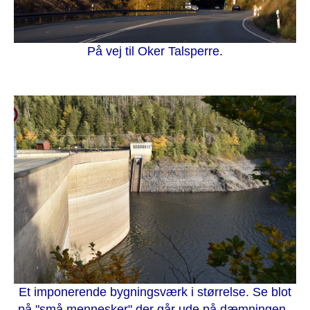
På vej til Oker Talsperre.
Et imponerende bygningsværk i størrelse. Se blot
på "små mennesker" der går ude på dæmningen.